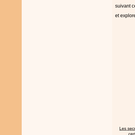
suivant c
et explor
Les secr
cer