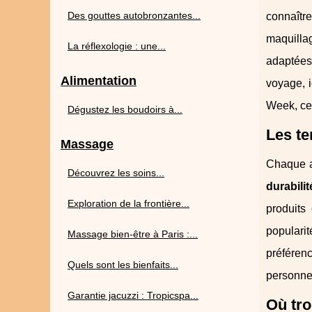
Des gouttes autobronzantes...
connaître
maquilla
La réflexologie : une...
adaptées 
Alimentation
voyage, i
Week, cer
Dégustez les boudoirs à...
Les te
Massage
Chaque an
Découvrez les soins...
durabilit
Exploration de la frontière...
produits
populari
Massage bien-être à Paris :...
préféren
Quels sont les bienfaits...
personnel
Garantie jacuzzi : Tropicspa...
Où tro