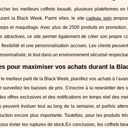
cher les meilleurs coffrets beauté, plusieurs plateformes en l
durant la Black Week. Parmi elles, le site
cadeau soin
propose
orps et maquillage. Avec plus de 2500 produits en promotion, i
s attractives, ce site permet également de créer son propre coff
 flexibilité et une personnalisation accrues. Les clients peuven
ersonnalisée, le tout dans un environnement sécurisé respectueu
s pour maximiser vos achats durant la Bl
r le meilleur parti de la Black Week, planifiez vos achats à l'av
t surveillez les baisses de prix. S'inscrire à la newsletter de
es offres exclusives et des notifications en temps réel des me
s peuvent évoluer tout au long de la semaine, et parfois atte
uction encore plus importante. Toutefois, pour les produits trè
pour éviter les ruptures de stock.En conclusion, les coffrets 