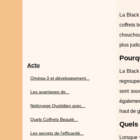
La Black
coffrets 
chouchou
plus judi
Pourqu
Actu
La Black
Oméga‑3 et développement...
regroupen
sont sou
Les avantages de...
également
Nettoyage Quotidien avec...
haut de g
Quels Coffrets Beauté...
Quels 
Les secrets de l'efficacité...
Lorsque v